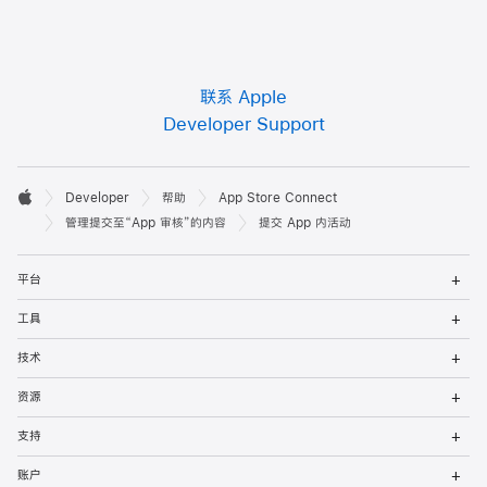
联系 Apple
Developer Support
开

Developer
帮助
App Store Connect
发
Apple
管理提交至“App 审核”的内容
提交 App 内活动
者
打
平台
开
页
菜
打
工具
单
开
脚
菜
打
技术
单
开
菜
打
资源
单
开
菜
打
支持
单
开
菜
打
账户
单
开