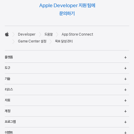
Apple Developer 지원 팀에
문의하기
Developer

Developer
도움말
App Store Connect
바닥글
Apple
Game Center 설정
목표 달성 관리
메
플랫폼
열
메
도구
열
메
기술
열
메
리소스
열
메
지원
열
메
계정
열
메
프로그램
열
메
이벤트