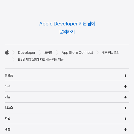
Apple Developer 지원 팀에
문의하기
Developer

Developer
도움말
App Store Connect
세금 정보 관리
바닥글
Apple
B2B 사업 현황에 대한 세금 정보 제공
메
플랫폼
열
메
도구
열
메
기술
열
메
리소스
열
메
지원
열
메
계정
열