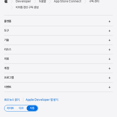

Developer
도움말
App Store Connect
구독 관리
바닥글
Apple
비자동 갱신 구독 생성
메
플랫폼
열
메
도구
열
메
기술
열
메
리소스
열
메
지원
열
메
계정
열
메
프로그램
열
메
이벤트
열
최신 뉴스 읽기
.
Apple Developer 앱 받기
.
라이트
다크
자동