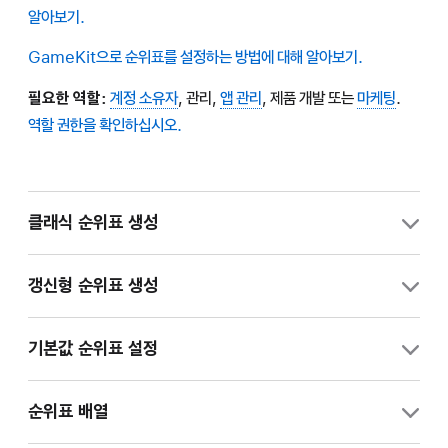
알아보기.
GameKit으로 순위표를 설정하는 방법에 대해 알아보기.
필요한 역할:
계정 소유자
, 관리,
앱 관리
,
제품 개발
또는
마케팅
.
역할 권한을 확인하십시오.
클래식 순위표 생성
“앱”에서
Game Center
에 활성화될 앱을 선택합니다.
갱신형 순위표 생성
사이드바에서 Game Center를 클릭합니다.
갱신형 순위표는 순위표의 점수를 재설정할 수 있게 하여 순위표를
기본값 순위표 설정
융통성 있게 설정할 수 있도록 합니다. 순위표를 재설정할 수 있는
“순위표 추가”를 클릭합니다.
기능은 플레이어가 각 순위표 갱신에 따라 새로운 최고 점수를
“앱”에서 확인하려는 앱을 선택합니다.
순위표 배열
설정할 수 있기 때문에 더욱 경쟁적인 게임 환경을 생성합니다.
참고:
순위표가 이미 존재하는 경우, “순위표”