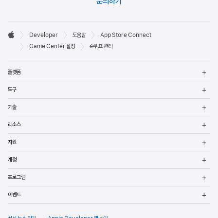
문의하기
준비가 완료되면
심사를 위해 순위표를 제출
합니다.
Developer

Developer
도움말
App Store Connect
바닥글
Apple
Game Center 설정
순위표 관리
메
플랫폼
열
메
도구
열
메
기술
열
메
리소스
열
메
지원
열
메
계정
열
메
프로그램
열
메
이벤트
열