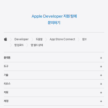
Apple Developer 지원 팀에
문의하기
Developer

Developer
도움말
App Store Connect
참고
바닥글
Apple
앱 업로드
앱 빌드 상태
메
플랫폼
열
메
도구
열
메
기술
열
메
리소스
열
메
지원
열
메
계정
열
메