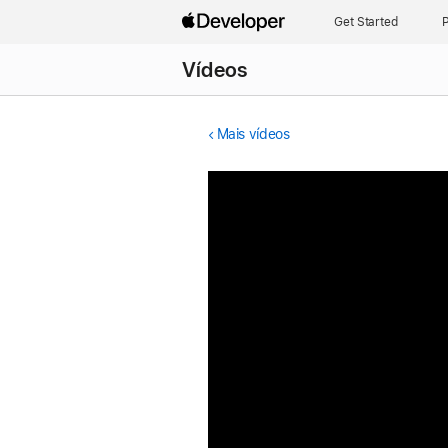
Get Started
P
Vídeos
Mais vídeos