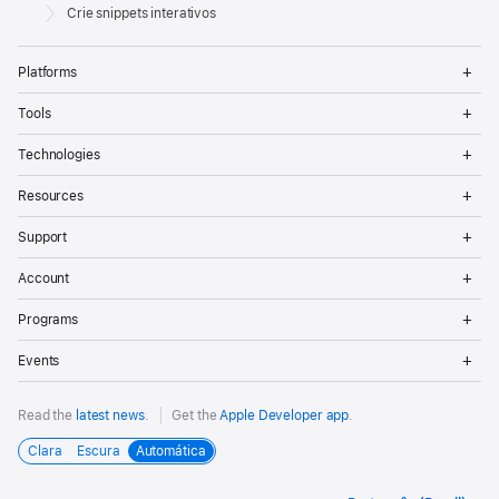
Footer
Apple
Crie snippets interativos
Op
Platforms
Me
Op
Tools
Me
Op
Technologies
Me
Op
Resources
Me
Op
Support
Me
Op
Account
Me
Op
Programs
Me
Op
Events
Me
Read the
latest news
.
Get the
Apple Developer app
.
Clara
Escura
Automática