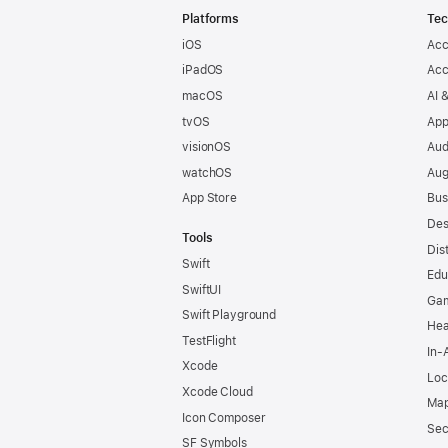
Footer
Platforms
Tec
iOS
Acc
iPadOS
Acc
macOS
AI 
tvOS
App
visionOS
Aud
watchOS
Aug
App Store
Bus
Des
Tools
Dis
Swift
Edu
SwiftUI
Ga
Swift Playground
Hea
TestFlight
In-
Xcode
Loc
Xcode Cloud
Map
Icon Composer
Sec
SF Symbols