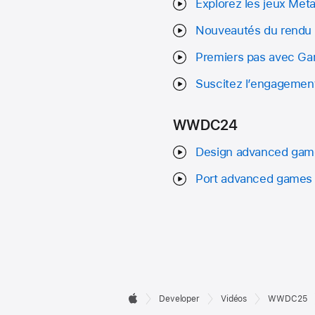
Explorez les jeux Meta
Nouveautés du rendu 
Premiers pas avec G
Suscitez l’engagement
WWDC24
Design advanced game
Port advanced games 
Developer

Developer
Vidéos
WWDC25
Apple