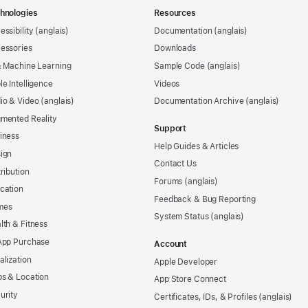
hnologies
Resources
essibility
Documentation
essories
Downloads
& Machine Learning
Sample Code
le Intelligence
Videos
io & Video
Documentation Archive
mented Reality
Support
iness
Help Guides & Articles
ign
Contact Us
tribution
Forums
cation
Feedback & Bug Reporting
mes
System Status
lth & Fitness
App Purchase
Account
alization
Apple Developer
s & Location
App Store Connect
urity
Certificates, IDs, & Profiles