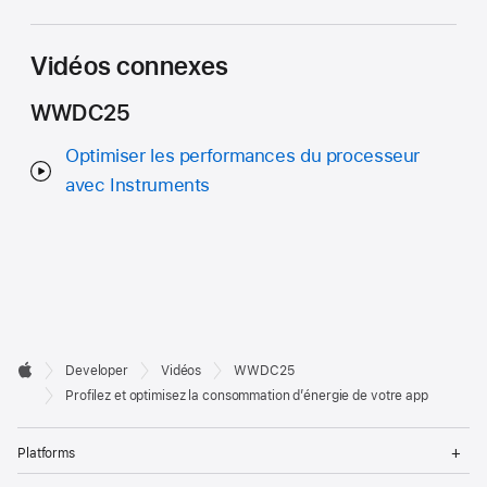
Vidéos connexes
WWDC25
Optimiser les performances du processeur
avec Instruments
Developer

Developer
Vidéos
WWDC25
Footer
Apple
Profilez et optimisez la consommation d’énergie de votre app
Op
Platforms
Me
Op