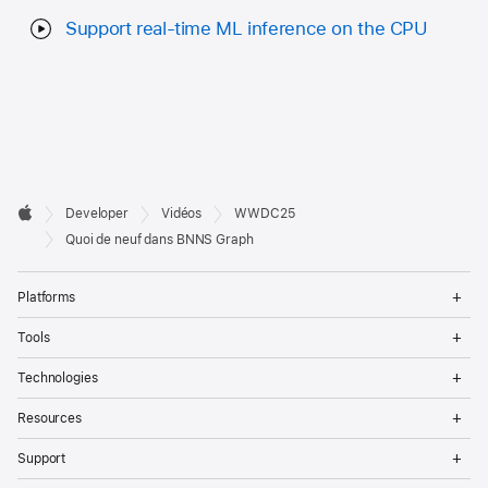
Support real-time ML inference on the CPU
Developer

Developer
Vidéos
WWDC25
Footer
Apple
Quoi de neuf dans BNNS Graph
Op
Platforms
Me
Op
Tools
Me
Op
Technologies
Me
Op
Resources
Me
Op
Support
Me
Op