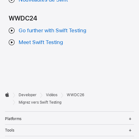
WWDC24
Go further with Swift Testing
Meet Swift Testing
Developer

Developer
Vidéos
WWDC26
Footer
Apple
Migrez vers Swift Testing
Op
Platforms
Me
Op
Tools
Me
Op