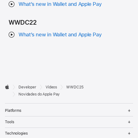
What’s new in Wallet and Apple Pay
WWDC22
What’s new in Wallet and Apple Pay
Developer

Developer
Vídeos
WWDC25
Footer
Apple
Novidades do Apple Pay
Op
Platforms
Me
Op
Tools
Me
Op
Technologies
Me