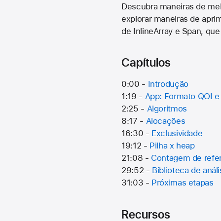
Descubra maneiras de mel
explorar maneiras de apri
de InlineArray e Span, qu
Capítulos
0:00 -
Introdução
1:19 -
App: Formato QOI e
2:25 -
Algoritmos
8:17 -
Alocações
16:30 -
Exclusividade
19:12 -
Pilha x heap
21:08 -
Contagem de refe
29:52 -
Biblioteca de análi
31:03 -
Próximas etapas
Recursos