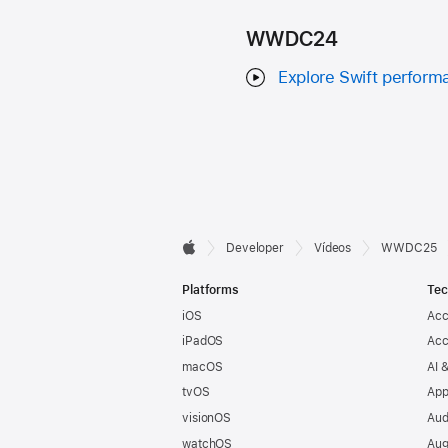
WWDC24
Explore Swift perform
Developer

Developer
Vídeos
WWDC25
Apple
Footer
Platforms
Tec
iOS
Acc
iPadOS
Acc
macOS
AI 
tvOS
App
visionOS
Aud
watchOS
Aug