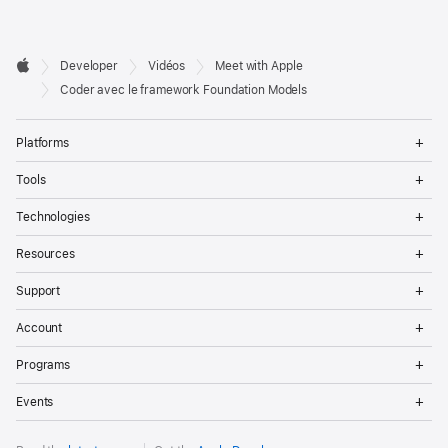
Developer

Developer
Vidéos
Meet with Apple
Footer
Apple
Coder avec le framework Foundation Models
Op
Platforms
Me
Op
Tools
Me
Op
Technologies
Me
Op
Resources
Me
Op
Support
Me
Op
Account
Me
Op
Programs
Me
Op
Events
Me