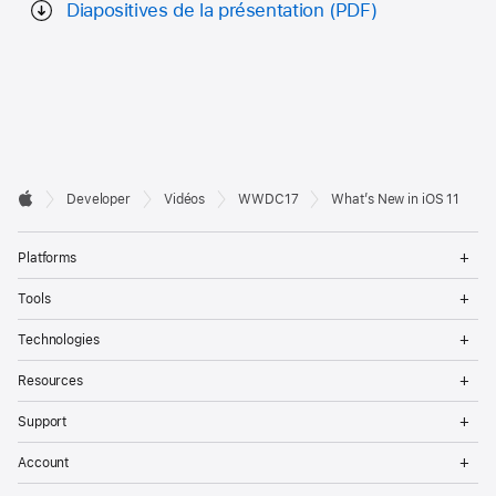
Diapositives de la présentation (PDF)
Developer

Developer
Vidéos
WWDC17
What’s New in iOS 11
Footer
Apple
Op
Platforms
Me
Op
Tools
Me
Op
Technologies
Me
Op
Resources
Me
Op
Support
Me
Op
Account
Me
Op