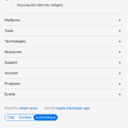
Footer
Apple
Nouveautés dans les widgets
Op
Platforms
Me
Op
Tools
Me
Op
Technologies
Me
Op
Resources
Me
Op
Support
Me
Op
Account
Me
Op
Programs
Me
Op
Events
Me
Read the
latest news
.
Get the
Apple Developer app
.
Clair
Sombre
Automatique