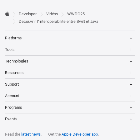
Developer

Developer
Vidéos
WWDC25
Footer
Apple
Découvrir l’interopérabilité entre Swift et Java
Op
Platforms
Me
Op
Tools
Me
Op
Technologies
Me
Op
Resources
Me
Op
Support
Me
Op
Account
Me
Op
Programs
Me
Op
Events
Me
Read the
latest news
.
Get the
Apple Developer app
.