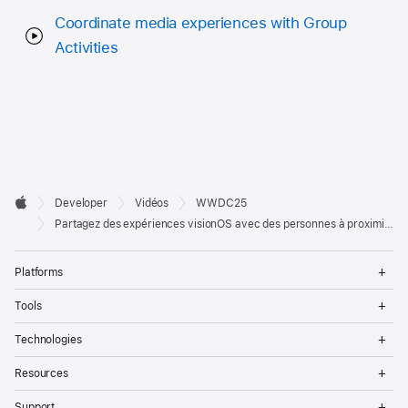
Coordinate media experiences with Group
Activities
Developer

Developer
Vidéos
WWDC25
Footer
Apple
Partagez des expériences visionOS avec des personnes à proximité
Op
Platforms
Me
Op
Tools
Me
Op
Technologies
Me
Op
Resources
Me
Op
Support