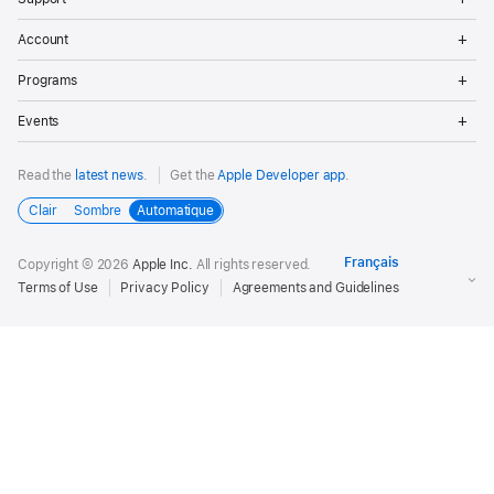
Me
Op
Account
Me
Op
Programs
Me
Op
Events
Me
Read the
latest news
.
Get the
Apple Developer app
.
Clair
Sombre
Automatique
Copyright © 2026
Apple Inc.
All rights reserved.
Terms of Use
Privacy Policy
Agreements and Guidelines