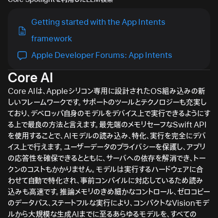
Getting started with the App Intents
framework
Apple Developer Forums: App Intents
Core AI
Core AIは、Appleシリコン専用に設計されたOS組み込みの新
しいフレームワークです。サポートのツールとテクノロジーも充実し
ており、デベロッパ自身のモデルをデバイス上で実行できるようにす
る上で最良の方法と言えます。最先端のメモリセーフなSwift API
を使用することで、AIモデルの読み込み、特化、実行を完全にデバ
イス上で行えます。ユーザーデータのプライバシーを保護し、アプリ
の応答性を確保できるとともに、サーバへの依存を解消でき、トー
クンのコストもかかりません。モデルは実行するハードウェアに合
わせて自動で特化され、事前コンパイルに対応しているため読み
込みも高速です。推論メモリのきめ細かなコントロール、ゼロコピー
のデータパス、ステートフルな実行により、コンパクトなVisionモデ
ルから大規模な生成AIまでに至るあらゆるモデルを、すべての