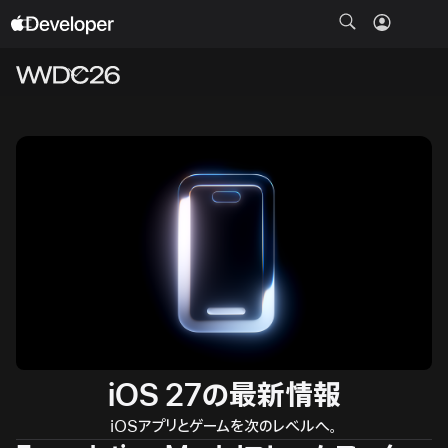
メ
ニ
ュ
ー
を
開
く
iOS 27の最新情報
iOSアプリとゲームを次のレベルへ。