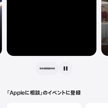
Xcode 27 beta
WWDC Recaps
最新情報
100本以上のセッション
検索
「Appleに相談」のイベントに登録