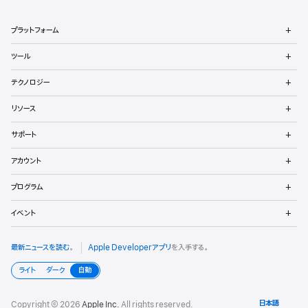
デ
メ
プラットフォーム
ベ
ニ
ュ
メ
ロ
ツール
ー
ニ
を
ュ
メ
ッ
開
テクノロジー
ー
ニ
く
を
ュ
パ
メ
開
リソース
ー
ニ
く
向
を
ュ
メ
開
サポート
ー
ニ
け
く
を
ュ
メ
開
アカウント
ー
ニ
フ
く
を
ュ
メ
開
プログラム
ー
ッ
ニ
く
を
ュ
メ
開
タ
イベント
ー
ニ
く
を
ュ
開
ー
最新ニュースを読む
。
Apple Developerアプリ
を入手する。
く
を
開
ライト
ダーク
自動
く
Copyright © 2026
Apple Inc.
All rights reserved.