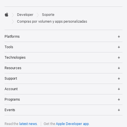
Developer

Developer
Soporte
Footer
Apple
Compras por volumen y apps personalizadas
Op
Platforms
Me
Op
Tools
Me
Op
Technologies
Me
Op
Resources
Me
Op
Support
Me
Op
Account
Me
Op
Programs
Me
Op
Events
Me
Read the
latest news
.
Get the
Apple Developer app
.