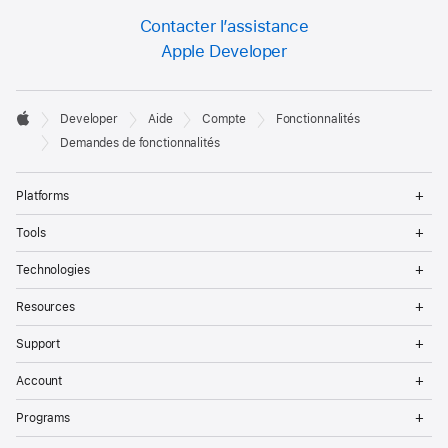
Contacter l’assistance
Apple Developer
Developer

Developer
Aide
Compte
Fonctionnalités
Footer
Apple
Demandes de fonctionnalités
Op
Platforms
Me
Op
Tools
Me
Op
Technologies
Me
Op
Resources
Me
Op
Support
Me
Op
Account
Me
Op
Programs
Me
Op