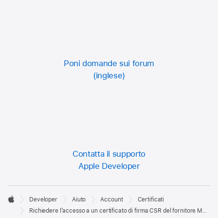
Poni domande sui forum
Contatta il supporto
Apple Developer
Developer

Developer
Aiuto
Account
Certificati
Footer
Apple
Richiedere l’accesso a un certificato di firma CSR del fornitore MDM