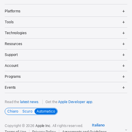
Op
Platforms
Me
Op
Tools
Me
Op
Technologies
Me
Op
Resources
Me
Op
Support
Me
Op
Account
Me
Op
Programs
Me
Op
Events
Me
Read the
latest news
.
Get the
Apple Developer app
.
Chiaro
Scuro
Automatico
Copyright © 2026
Apple Inc.
All rights reserved.