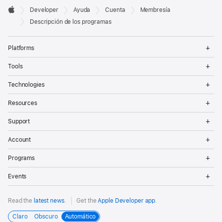
Developer

Developer
Ayuda
Cuenta
Membresía
Footer
Apple
Descripción de los programas
Op
Platforms
Me
Op
Tools
Me
Op
Technologies
Me
Op
Resources
Me
Op
Support
Me
Op
Account
Me
Op
Programs
Me
Op
Events
Me
Read the
latest news
.
Get the
Apple Developer app
.
Claro
Obscuro
Automático