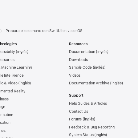
Prepara el escenario con SwiftUI en visionOS
hnologies
Resources
essibility
Documentation
essories
Downloads
& Machine Learning
Sample Code
le Intelligence
Videos
io & Video
Documentation Archive
mented Reality
Support
iness
Help Guides & Articles
ign
Contact Us
tribution
Forums
cation
Feedback & Bug Reporting
mes
System Status