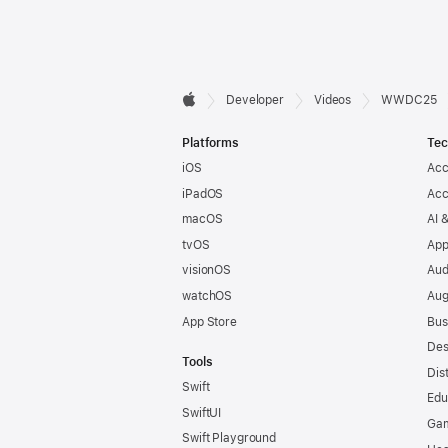
Developer

Developer
Videos
WWDC25
Apple
Footer
Platforms
Tec
iOS
Acc
iPadOS
Acc
macOS
AI 
tvOS
App
visionOS
Aud
watchOS
Aug
App Store
Bus
Des
Tools
Dis
Swift
Edu
SwiftUI
Ga
Swift Playground