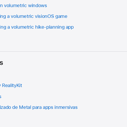
in volumetric windows
ding a volumetric visionOS game
ing a volumetric hike-planning app
s
 RealityKit
s
zado de Metal para apps inmersivas