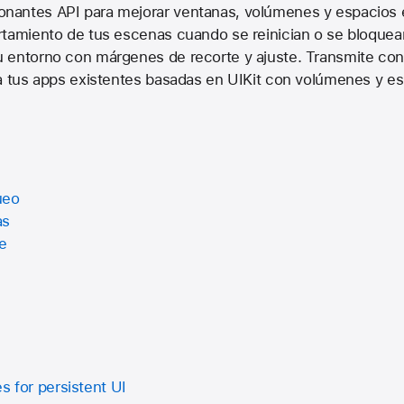
nantes API para mejorar ventanas, volúmenes y espacios 
rtamiento de tus escenas cuando se reinician o se bloquean
 entorno con márgenes de recorte y ajuste. Transmite co
ra tus apps existentes basadas en UIKit con volúmenes y e
ueo
as
e
s for persistent UI