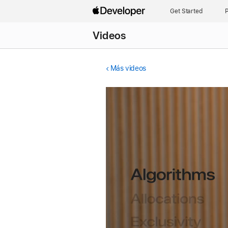
Get Started
P
Videos
Más videos