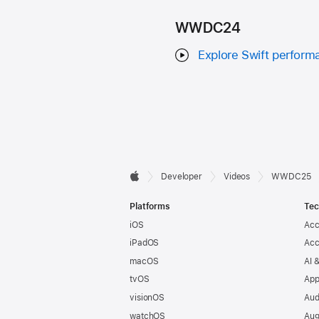
WWDC24
Explore Swift perform
Developer

Developer
Videos
WWDC25
Apple
Footer
Platforms
Tec
iOS
Acc
iPadOS
Acc
macOS
AI 
tvOS
App
visionOS
Aud
watchOS
Aug