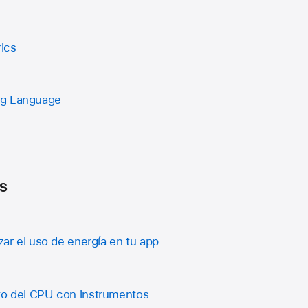
ics
ng Language
s
izar el uso de energía en tu app
to del CPU con instrumentos