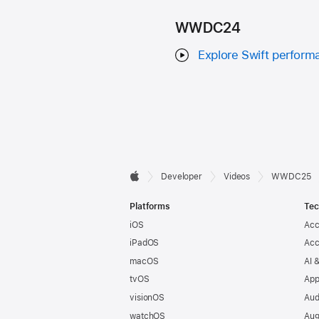
WWDC24
Explore Swift perform
Developer

Developer
Videos
WWDC25
Apple
Footer
Platforms
Tec
iOS
Acc
iPadOS
Acc
macOS
AI 
tvOS
App
visionOS
Aud
watchOS
Aug