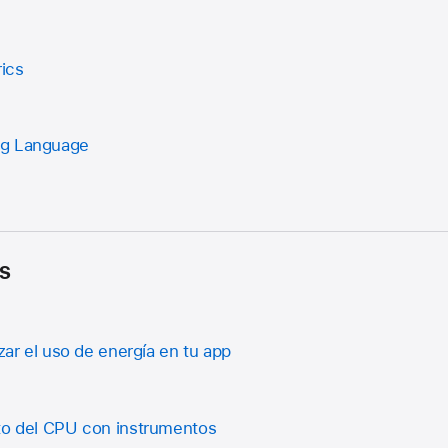
ics
ng Language
s
izar el uso de energía en tu app
to del CPU con instrumentos