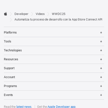
Developer

Developer
Videos
WWDC25
Footer
Apple
Automatiza tu proceso de desarrollo con la App Store Connect API
Op
Platforms
Me
Op
Tools
Me
Op
Technologies
Me
Op
Resources
Me
Op
Support
Me
Op
Account
Me
Op
Programs
Me
Op
Events
Me
Read the
latest news
.
Get the
Apple Developer app
.