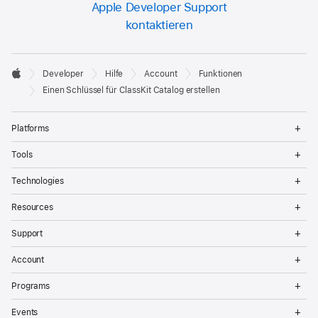
Apple Developer Support
kontaktieren
Developer

Developer
Hilfe
Account
Funktionen
Footer
Apple
Einen Schlüssel für ClassKit Catalog erstellen
Op
Platforms
Me
Op
Tools
Me
Op
Technologies
Me
Op
Resources
Me
Op
Support
Me
Op
Account
Me
Op
Programs
Me
Op
Events
Me