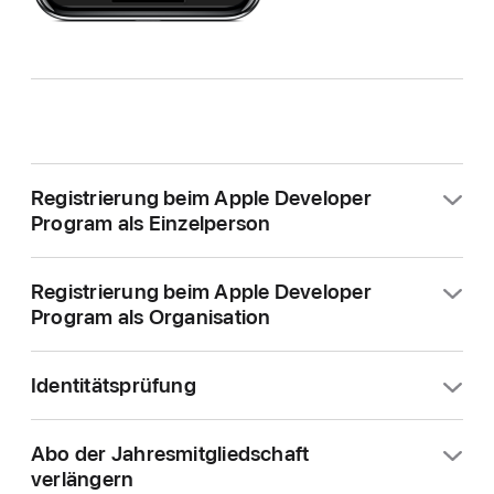
Registrierung beim Apple Developer
Program als Einzelperson
Wenn Sie eine Einzelperson oder ein
Registrierung beim Apple Developer
Einzelunternehmen sind, befolgen Sie diese
Program als Organisation
Schritte, um sich auf dem iPhone, iPad oder Mac
über die Apple Developer-App für das
Wenn Sie Mitarbeiter:in eines Unternehmens, einer
Apple Developer Program zu registrieren. Bevor
Identitätsprüfung
gemeinnützigen Einrichtung, eines
Sie beginnen, benötigen Sie:
Gemeinschaftsunternehmens, einer Gesellschaft
Für bestimmte Vorgänge ist es erforderlich, dass in
oder einer Regierungsorganisation sind, befolgen
Ein iPhone oder iPad mit aktivierter Touch ID,
Abo der Jahresmitgliedschaft
der App Ihre Identität bestätigt wird, darunter auch
Sie diese Schritte, um sich auf dem iPhone, iPad
verlängern
Face ID oder aktiviertem Code oder einen Mac
solche, die im Internet gestartet und