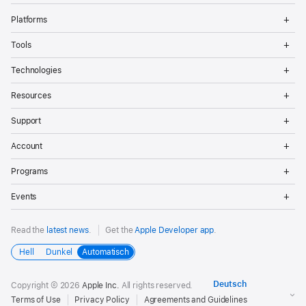
weitere amtliche Ausweise wie z. B.
als rechtsgültigen Vor- oder Nachnamen kein
Op
Führerscheine akzeptiert werden.
Platforms
Me
Alias und auch keinen Spitznamen oder
Prozess abschließen
Op
Tools
Befolgen Sie die auf den nächsten Bildschirmen
Firmennamen ein, da dies den Abschluss der
Me
angezeigten Schritte:
Op
Registrierungsüberprüfung verzögern kann.
Nachdem Ihre Identität überprüft wurde, wird ein
Technologies
Me
Bestätigungsbildschirm angezeigt. Sie können den
Op
Prüfen Sie die erfassten Informationen und
Sie werden gebeten, Ihre Identität mithilfe Ihres
Resources
Prozess dann ggf. im Internet abschließen.
Me
tippen oder klicken Sie auf „Continue“
Führerscheins oder amtlichen
Op
Support
(Fortsetzen).
Me
Lichtbildausweises zu bestätigen. Machen Sie
Op
ein Foto von Ihrem Lichtbildausweis.
In den
2
Account
Me
Wählen Sie „Individual“ (Einzelperson) als
meisten Regionen werden Reisepässe
Op
Rechtsform.
Programs
Me
akzeptiert. In einigen Regionen können auch
Op
weitere amtliche Ausweise wie z. B.
Events
Lesen Sie sich die Bedingungen in der
Me
Führerscheine akzeptiert werden.
Apple Developer Program-
Read the
latest news
.
Get the
Apple Developer app
.
Lizenzvereinbarung
durch und tippen oder
Daten der Organisation eingeben
klicken Sie dann auf „Agree“ (Akzeptieren).
Hell
Dunkel
Automatisch
Befolgen Sie die auf den nächsten Bildschirmen
Einkauf abschließen
Copyright © 2026
Apple Inc.
All rights reserved.
angezeigten Schritte, um die folgenden
Terms of Use
Privacy Policy
Agreements and Guidelines