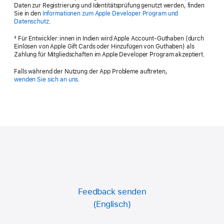
Authentifizierung
. Die Daten zu Ihrem
haben aber bis zu deren Ablauf weiterhin Zugriff
Daten zur Registrierung und Identitätsprüfung genutzt werden, finden
nicht beschränkt auf Vornamen, Nachnamen,
Gerät, das Sie für die Registrierung verwenden
Apple Account müssen gültig und auf dem
Sie in den
Informationen zum Apple Developer Program und
auf die Leistungen für Mitglieder. Das Ablaufdatum
Adresse, Telefonnummer, vertrauenswürdige
möchten.
Datenschutz
.
neuesten Stand sein, einschließlich, jedoch
finden Sie in der Apple Developer-App im Tab
Telefonnummer und vertrauenswürdige Geräte.
Tippen oder klicken Sie auf den Tab „Account“.
nicht beschränkt auf Vornamen, Nachnamen,
Für Entwickler:innen in Indien wird Apple Account-Guthaben (durch
3
„Account“. Wenn Sie Ihre Mitgliedschaft kündigen
Melden Sie sich mit Ihrem Apple Account an.
Die neueste Version der
Apple Developer-App
Einlösen von Apple Gift Cards oder Hinzufügen von Guthaben) als
Adresse, Telefonnummer, vertrauenswürdige
und später wieder fortsetzen möchten, können Sie
Zahlung für Mitgliedschaften im Apple Developer Program akzeptiert.
Dieser kann sich von dem Apple Account auf
auf Ihrem Gerät.
Telefonnummer und vertrauenswürdige Geräte.
dies innerhalb eines Jahres nach Ablauf der
Ihrem Gerät unterscheiden, muss jedoch die
Falls während der Nutzung der App Probleme auftreten,
Einen iCloud-Account, bei dem Ihr Gerät
Die neueste Version der
Apple Developer-App
Mitgliedschaft jederzeit tun.
wenden Sie sich an uns
.
Zwei-Faktor-Authentifizierung nutzen.
angemeldet ist.
auf Ihrem Gerät.
Lesen Sie sich nach entsprechender
Infos zur Verwaltung Ihrer
Abos
Einen iCloud-Account, bei dem Ihr Gerät
Aufforderung die
Identität nachweisen
angemeldet ist.
Apple Developer-Nutzungsbedingungen
durch
Starten Sie die Apple Developer-App.
und tippen oder klicken Sie dann auf „Agree“
Registrierung starten
(Akzeptieren).
Tippen oder klicken Sie auf den Tab „Account“.
Tippen oder klicken Sie auf „Enroll Now“ (Jetzt
Starten Sie die Apple Developer-App auf dem
registrieren).
Melden Sie sich mit dem Apple Account an, der
Gerät, das Sie für die Registrierung verwenden
Lesen Sie sich die Programmvorteile und -
mit Ihrem
Entwickleraccount
verknüpft ist.
möchten.
Feedback senden
anforderungen durch und tippen oder klicken
Tippen oder klicken Sie auf den Tab „Account“.
Tippen oder klicken Sie auf „Verify Your Identity“
Sie auf „Continue“ (Fortfahren).
Melden Sie sich mit Ihrem Apple Account an.
(Identität nachweisen).