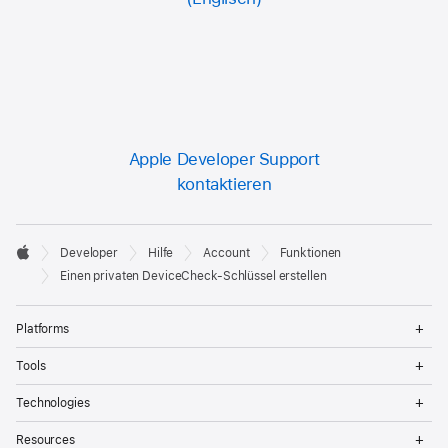
Apple Developer Support
kontaktieren
Developer

Developer
Hilfe
Account
Funktionen
Footer
Apple
Einen privaten DeviceCheck-Schlüssel erstellen
Op
Platforms
Me
Op
Tools
Me
Op
Technologies
Me
Op
Resources
Me