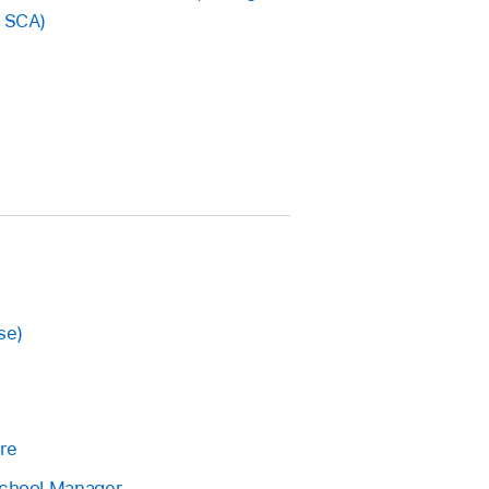
, SCA)
se)
ore
School Manager