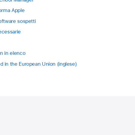
forma Apple
oftware sospetti
necessarie
on in elenco
d in the European Union (inglese)