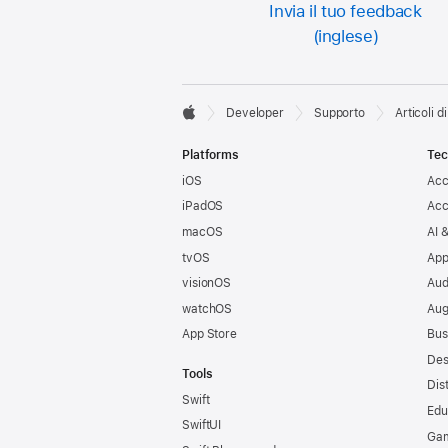
Invia il tuo feedback
Developer

Developer
Supporto
Articoli d
Apple
Footer
Platforms
Tec
iOS
Acc
iPadOS
Acc
macOS
AI 
tvOS
App
visionOS
Aud
watchOS
Aug
App Store
Bus
Des
Tools
Dis
Swift
Edu
SwiftUI
Ga