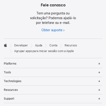
Fale conosco
Tem uma pergunta ou
solicitação? Podemos ajudá-lo
por telefone ou e-mail.
Obter suporte
Developer

Developer
Ajuda
Conta
Recursos
Footer
Apple
Agrupar apps para Iniciar sessão com a Apple
Op
Platforms
Me
Op
Tools
Me
Op
Technologies
Me
Op
Resources
Me
Op
Support
Me
Op