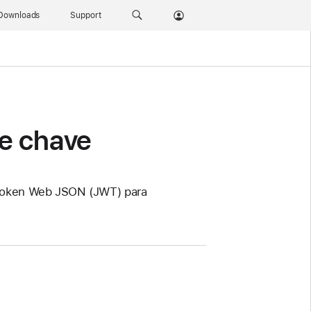
Downloads
Support
de chave
m token Web JSON (JWT) para