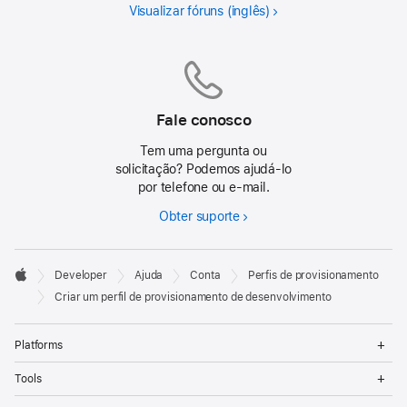
Visualizar fóruns
Fale conosco
Tem uma pergunta ou
solicitação? Podemos ajudá-lo
por telefone ou e-mail.
Obter suporte
Developer

Developer
Ajuda
Conta
Perfis de provisionamento
Footer
Apple
Criar um perfil de provisionamento de desenvolvimento
Op
Platforms
Me
Op
Tools
Me
Op