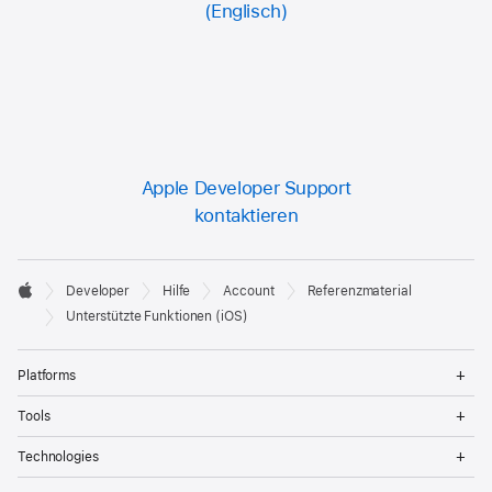
Apple Developer Support
kontaktieren
Developer

Developer
Hilfe
Account
Referenzmaterial
Footer
Apple
Unterstützte Funktionen (iOS)
Op
Platforms
Me
Op
Tools
Me
Op
Technologies
Me
Op