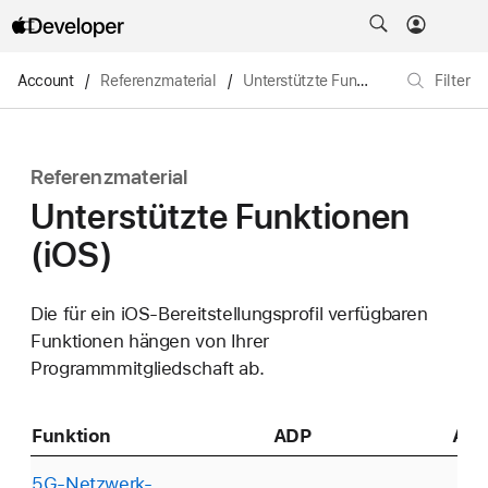
Account
/
Referenzmaterial
/
Unterstützte Funktionen (iOS)
Filter
Referenzmaterial
Unterstützte Funktionen
(iOS)
Die für ein iOS-Bereitstellungsprofil verfügbaren
Funktionen hängen von Ihrer
Programmmitgliedschaft ab.
Funktion
ADP
AD
5G-Netzwerk-