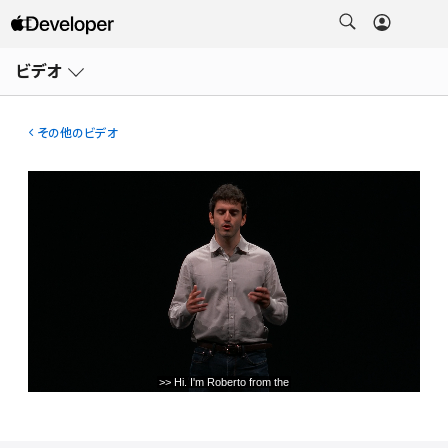
メ
ニ
ビデオ
ュ
ー
を
開
その他のビデオ
く