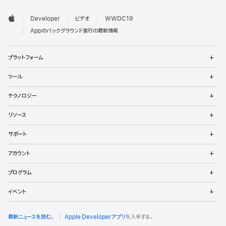
デ

Developer
ビデオ
WWDC19
ベ
Apple
Appのバックグラウンド実行の最新情報
ロ
メ
プラットフォーム
ッ
ニ
ュ
メ
パ
ツール
ー
ニ
を
ュ
メ
向
開
テクノロジー
ー
ニ
く
を
け
ュ
メ
開
リソース
ー
ニ
く
フ
を
ュ
メ
開
サポート
ー
ニ
ッ
く
を
ュ
メ
開
アカウント
ー
ニ
タ
く
を
ュ
メ
開
プログラム
ー
ニ
く
を
ュ
メ
開
イベント
ー
ニ
く
を
ュ
開
ー
最新ニュースを読む
。
Apple Developerアプリ
を入手する。
く
を