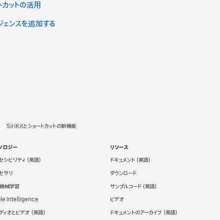
トカットの活用
リジェンスを追加する
SiriKitとショートカットの新機能
ノロジー
リソース
セシビリティ
ドキュメント
セサリ
ダウンロード
と機械学習
サンプルコード
le Intelligence
ビデオ
ディオとビデオ
ドキュメントのアーカイブ