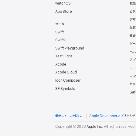
watchOS
拡張
向
App Store
ビジ
デザ
け
ツール
配信
Swift
フ
教育
SwiftUI
ゲー
Swift Playground
ッ
ヘル
TestFlight
アプ
タ
Xcode
ロー
Xcode Cloud
マッ
Icon Composer
セキ
SF Symbols
Saf
最新ニュースを読む
。
Apple Developerアプリ
を入手
Copyright © 2026
Apple Inc.
All rights reserved.