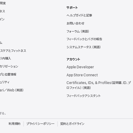
現実
サポート
ネス
ヘルプガイドと記事
イン
お問い合わせ
フォーラム
フィードバックとバグの報告
ム
システムステータス
スケアとフィットネス
リ内購入
アカウント
カリゼーション
Apple Developer
プと位置情報
App Store Connect
ュリティ
Certificates, IDs, & Profiles（証明書、ID、プ
ロファイル）
ari／Web
フィードバックアシスタント
する。
利用規約
プライバシーポリシー
契約とガイドライン