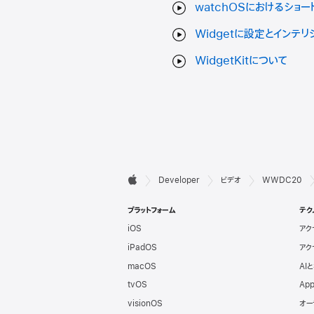
watchOSにおけるショー
Widgetに設定とインテ
WidgetKitについて
デ

Developer
ビデオ
WWDC20
Apple
ベ
プラットフォーム
テク
iOS
アク
ロ
iPadOS
アク
ッ
macOS
AI
tvOS
App
パ
visionOS
オー