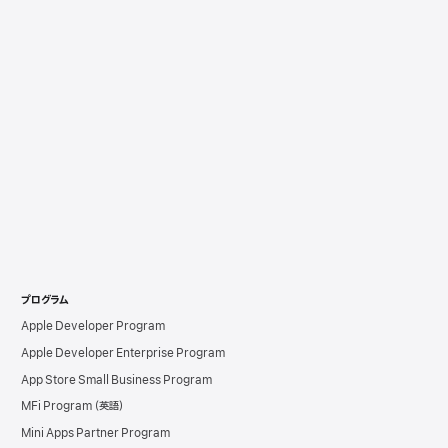
プログラム
Apple Developer Program
Apple Developer Enterprise Program
App Store Small Business Program
MFi Program
Mini Apps Partner Program