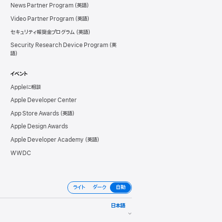
News Partner Program
Video Partner Program
セキュリティ報奨金プログラム
Security Research Device Program
イベント
Appleに相談
Apple Developer Center
App Store Awards
Apple Design Awards
Apple Developer Academy
WWDC
ライト
ダーク
自動