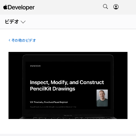
メ
ニ
ビデオ
ュ
ー
を
開
その他のビデオ
く