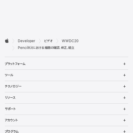
デ

Developer
ビデオ
WWDC20
ベ
Apple
PencilKitにおける描画の確認、修正、組立
ロ
メ
プラットフォーム
ッ
ニ
ュ
メ
パ
ツール
ー
ニ
を
ュ
メ
向
開
テクノロジー
ー
ニ
く
を
け
ュ
メ
開
リソース
ー
ニ
く
フ
を
ュ
メ
開
サポート
ー
ニ
ッ
く
を
ュ
メ
開
アカウント
ー
ニ
タ
く
を
ュ
メ
開
プログラム
ー