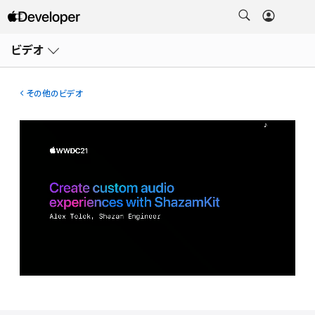
メ
ニ
ビデオ
ュ
ー
を
開
その他のビデオ
く