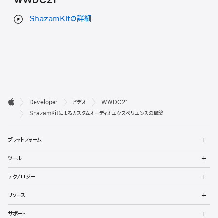
WWDC21
ShazamKitの詳細
デ

Developer
ビデオ
WWDC21
ベ
Apple
ShazamKitによるカスタムオーディオエクスペリエンスの構築
ロ
メ
プラットフォーム
ッ
ニ
ュ
メ
パ
ツール
ー
ニ
を
ュ
メ
向
開
テクノロジー
ー
ニ
く
を
け
ュ
メ
開
リソース
ー
ニ
く
フ
を
ュ
メ
開
サポート
ー
ニ