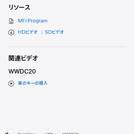
リソース
MFi Program
HDビデオ
SDビデオ
関連ビデオ
WWDC20
車のキーの導入
デ
