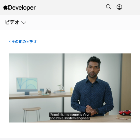
メ
ニ
ビデオ
ュ
ー
を
開
その他のビデオ
く