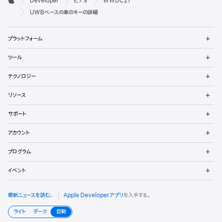
Developer
ビデオ
WWDC21
ベ
Apple
UWBベースの車のキーの詳細
ロ
メ
プラットフォーム
ッ
ニ
ュ
メ
パ
ツール
ー
ニ
を
ュ
メ
向
開
テクノロジー
ー
ニ
く
を
け
ュ
メ
開
リソース
ー
ニ
く
フ
を
ュ
メ
開
サポート
ー
ニ
ッ
く
を
ュ
メ
開
アカウント
ー
ニ
タ
く
を
ュ
メ
開
プログラム
ー
ニ
く
を
ュ
メ
開
イベント
ー
ニ
く
を
ュ
開
ー
最新ニュースを読む
。
Apple Developerアプリ
を入手する。
く
を
開
ライト
ダーク
自動
く