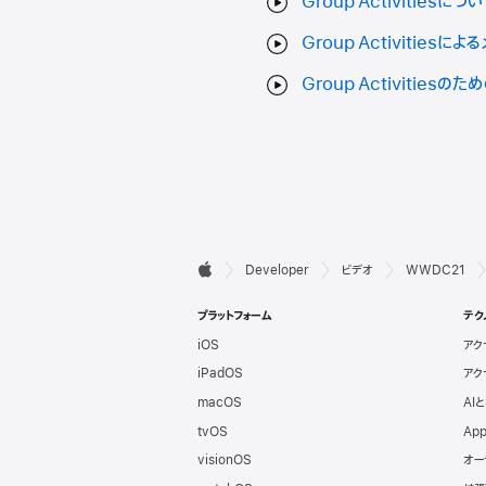
Group Activitiesにつ
Group Activities
Group Activitiesの
デ

Developer
ビデオ
WWDC21
Apple
ベ
プラットフォーム
テク
iOS
アク
ロ
iPadOS
アク
ッ
macOS
AI
tvOS
App
パ
visionOS
オー