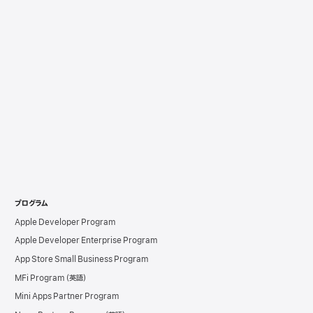
プログラム
Apple Developer Program
Apple Developer Enterprise Program
App Store Small Business Program
MFi Program
Mini Apps Partner Program