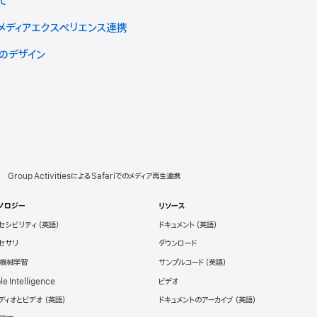
いて
によるメディアエクスペリエンス連携
ためのデザイン
Group ActivitiesによるSafariでのメディア再生連携
ノロジー
リソース
セシビリティ
ドキュメント
セサリ
ダウンロード
と機械学習
サンプルコード
le Intelligence
ビデオ
ディオとビデオ
ドキュメントのアーカイブ