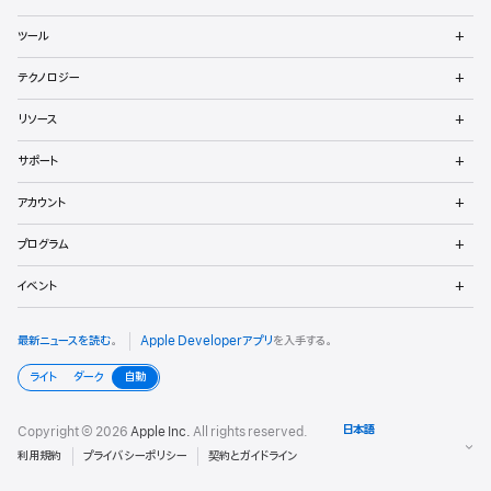
ッ
ニ
ュ
メ
パ
ツール
ー
ニ
を
ュ
メ
向
開
テクノロジー
ー
ニ
く
を
け
ュ
メ
開
リソース
ー
ニ
く
フ
を
ュ
メ
開
サポート
ー
ニ
ッ
く
を
ュ
メ
開
アカウント
ー
ニ
タ
く
を
ュ
メ
開
プログラム
ー
ニ
く
を
ュ
メ
開
イベント
ー
ニ
く
を
ュ
開
ー
最新ニュースを読む
。
Apple Developerアプリ
を入手する。
く
を
開
ライト
ダーク
自動
く
Copyright © 2026
Apple Inc.
All rights reserved.
利用規約
プライバシーポリシー
契約とガイドライン