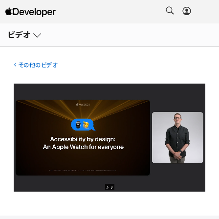
メ
ニ
ビデオ
ュ
ー
を
開
その他のビデオ
く