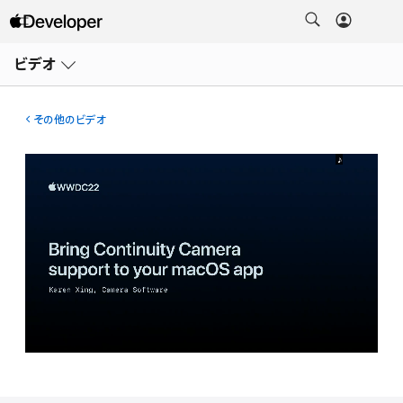
メ
ニ
ビデオ
ュ
ー
を
開
その他のビデオ
く