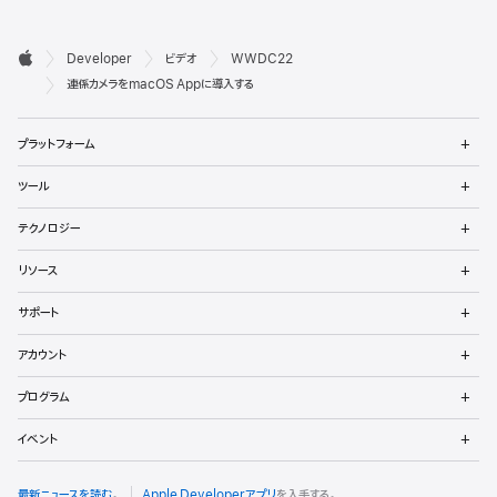
デ

Developer
ビデオ
WWDC22
ベ
Apple
連係カメラをmacOS Appに導入する
ロ
メ
プラットフォーム
ッ
ニ
ュ
メ
パ
ツール
ー
ニ
を
ュ
メ
向
開
テクノロジー
ー
ニ
く
を
け
ュ
メ
開
リソース
ー
ニ
く
フ
を
ュ
メ
開
サポート
ー
ニ
ッ
く
を
ュ
メ
開
アカウント
ー
ニ
タ
く
を
ュ
メ
開
プログラム
ー
ニ
く
を
ュ
メ
開
イベント
ー
ニ
く
を
ュ
開
ー
最新ニュースを読む
。
Apple Developerアプリ
を入手する。