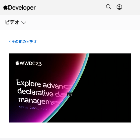
メ
ニ
ビデオ
ュ
ー
を
開
その他のビデオ
く