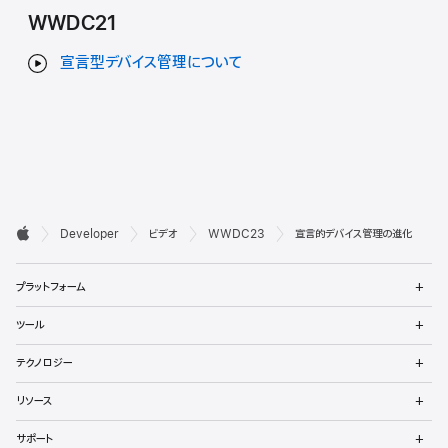
WWDC21
宣言型デバイス管理について
デ

Developer
ビデオ
WWDC23
宣言的デバイス管理の進化
ベ
Apple
メ
ロ
プラットフォーム
ニ
ュ
ッ
メ
ツール
ー
ニ
パ
を
ュ
メ
開
テクノロジー
ー
ニ
向
く
を
ュ
メ
開
リソース
ー
ニ
け
く
を
ュ
メ
開
サポート
ー
ニ