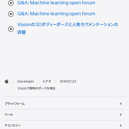
Q&A: Machine learning open forum
Q&A: Machine learning open forum
Visionの3Dボディーポーズと人物セグメンテーションの
詳細
デ

Developer
ビデオ
WWDC23
ベ
Apple
Visionで動物のポーズを検出
ロ
メ
プラットフォーム
ッ
ニ
ュ
メ
パ
ツール
ー
ニ
を
ュ
メ
向
開
テクノロジー
ー
ニ