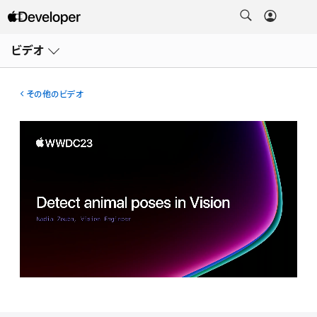
メ
ニ
ビデオ
ュ
ー
を
開
その他のビデオ
く