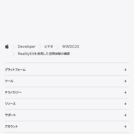
デ

Developer
ビデオ
WWDC23
ベ
Apple
RealityKitを使用した空間体験の構築
ロ
メ
プラットフォーム
ッ
ニ
ュ
メ
パ
ツール
ー
ニ
を
ュ
メ
向
開
テクノロジー
ー
ニ
く
を
け
ュ
メ
開
リソース
ー
ニ
く
フ
を
ュ
メ
開
サポート
ー
ニ
ッ
く
を
ュ
メ
開
アカウント
ー
ニ
タ
く
を
ュ