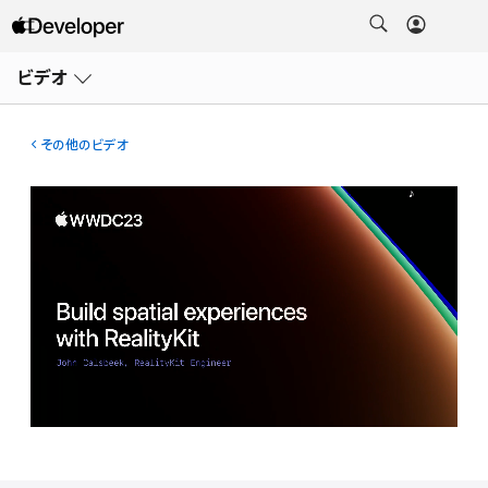
メ
ニ
ビデオ
ュ
ー
を
開
その他のビデオ
く