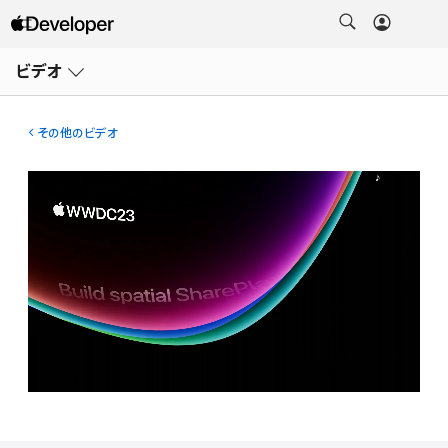
メ
ニ
ビデオ
ュ
ー
を
開
その他のビデオ
く