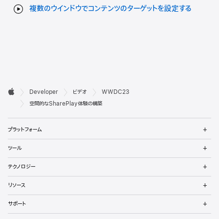
複数のウインドウでコンテンツのターゲットを設定する
デ

Developer
ビデオ
WWDC23
ベ
Apple
空間的なSharePlay体験の構築
ロ
メ
プラットフォーム
ッ
ニ
ュ
メ
パ
ツール
ー
ニ
を
ュ
メ
向
開
テクノロジー
ー
ニ
く
を
け
ュ
メ
開
リソース
ー
ニ
く
フ
を
ュ
メ
開
サポート
ー
ニ
ッ
く
を
ュ
メ