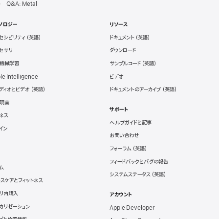
Q&A: Metal
ノロジー
リソース
セシビリティ
ドキュメント
セサリ
ダウンロード
と機械学習
サンプルコード
le Intelligence
ビデオ
ディオとビデオ
ドキュメントのアーカイブ
現実
サポート
ネス
ヘルプガイドと記事
イン
お問い合わせ
フォーラム
フィードバックとバグの報告
ム
システムステータス
スケアとフィットネス
リ内購入
アカウント
カリゼーション
Apple Developer