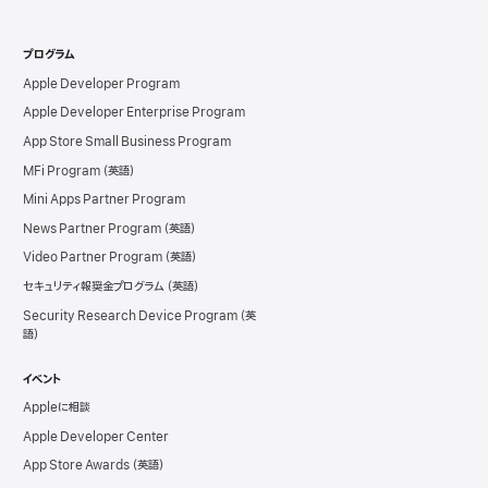
プログラム
Apple Developer Program
Apple Developer Enterprise Program
App Store Small Business Program
MFi Program
Mini Apps Partner Program
News Partner Program
Video Partner Program
セキュリティ報奨金プログラム
Security Research Device Program
イベント
Appleに相談
Apple Developer Center
App Store Awards