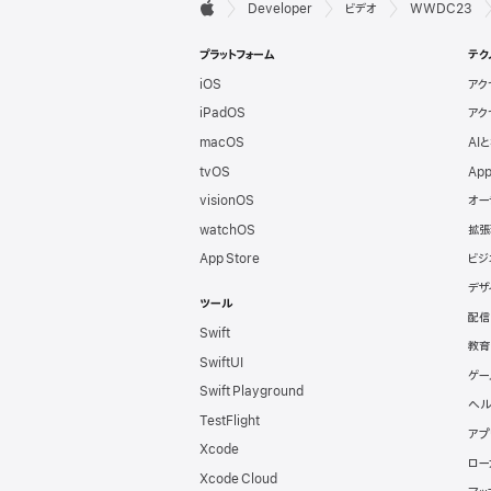
デ

Developer
ビデオ
WWDC23
Apple
ベ
プラットフォーム
テク
iOS
アク
ロ
iPadOS
アク
ッ
macOS
AI
tvOS
App
パ
visionOS
オー
watchOS
拡張
向
App Store
ビジ
デザ
け
ツール
配信
Swift
フ
教育
SwiftUI
ゲー
Swift Playground
ッ
ヘル
TestFlight
アプ
タ
Xcode
ロー
Xcode Cloud